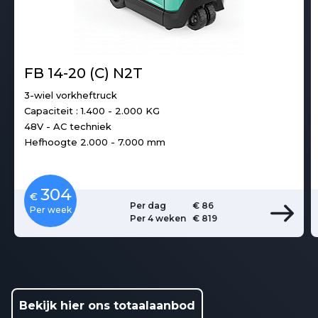
FB 14-20 (C) N2T
3-wiel vorkheftruck
Capaciteit : 1.400 - 2.000 KG
48V - AC techniek
Hefhoogte 2.000 - 7.000 mm
304
€
Per dag
€ 86
Per week
Per 4 weken
€ 819
Bekijk hier ons totaalaanbod