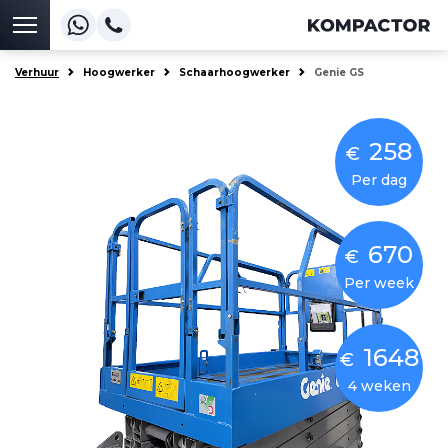
Verhuur
Hoogwerker
Schaarhoogwerker
Genie GS
258
€
Per dag
670
€
Per week
1648
€
4 weken